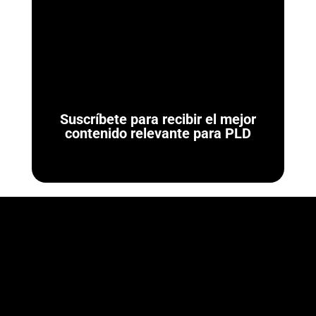
¿Qué son las Reglas de Carácter General para Actividades
Vulnerables? Las Reglas de Carácter General son las
normativas administrativas de carácter...
Suscríbete para recibir el mejor
contenido relevante para PLD