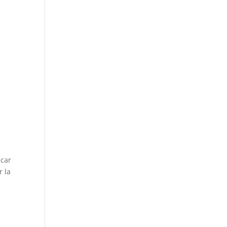
icar
r la