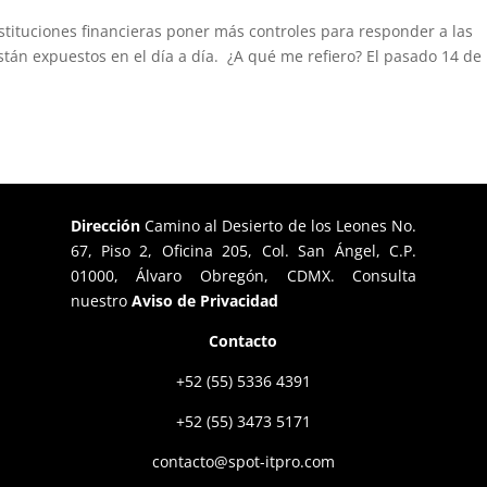
stituciones financieras poner más controles para responder a las
tán expuestos en el día a día. ¿A qué me refiero? El pasado 14 de
Dirección
Camino al Desierto de los Leones No.
67, Piso 2, Oficina 205, Col. San Ángel, C.P.
01000, Álvaro Obregón, CDMX. Consulta
nuestro
Aviso de Privacidad
Contacto
+52 (55) 5336 4391
+52 (55) 3473 5171
contacto@spot-itpro.com