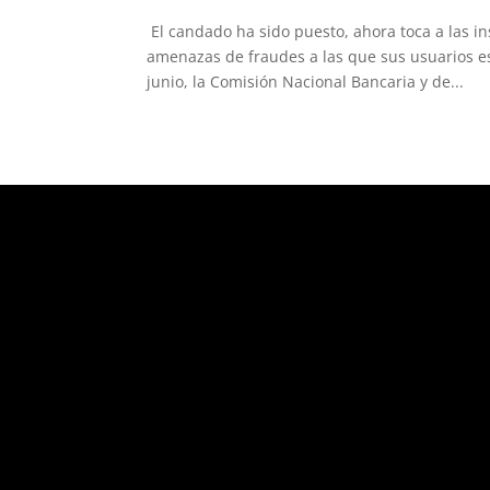
El candado ha sido puesto, ahora toca a las in
amenazas de fraudes a las que sus usuarios es
junio, la Comisión Nacional Bancaria y de...