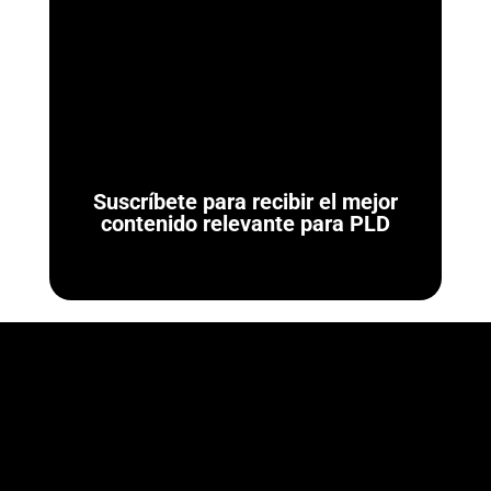
ArmorAML®
Ya se Publicaron las Reglas de Carácter General para
Actividades Vulnerables (LFPIORPI) Última actualización: 7 de
agosto de 2026. El 7 de agosto de...
Suscríbete para recibir el mejor
contenido relevante para PLD