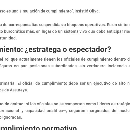
so es una simulación de cumplimiento”, insistió Oliva.
a de corresponsalías suspendidas o bloqueos operativos. Es un sínto
to burocrático más
, en lugar de un sistema vivo que debe anticipar rie
ortunidad.
limiento: ¿estratega o espectador?
el rol que actualmente tienen los oficiales de cumplimiento dentro d
iguras ocupan posiciones subordinadas, sin verdadera incidencia 
rimaria. El oficial de cumplimiento debe ser un ejecutivo de alto ni
dos de Assureye.
no de actitud:
si los oficiales no se comportan como líderes estratégi
nternacional y capacidad analítica—, seguirán marginados del núcl
do ignoradas.
 cumplimiento normativo