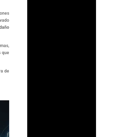
iones
avado
 daño
rmas,
s que
ra de
Fernando
Gutiérrez
Durante años, la
Comisión Nacional
Bancaria y de Valores
(CNBV) basó parte de