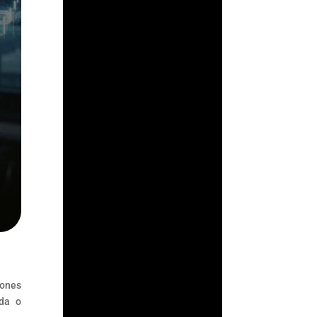
su supervisión
antilavado en un acto
de confianza: asumir
que los...
iones
ada o