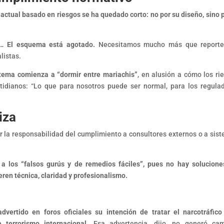
actual basado en riesgos se ha quedado corto: no por su diseño, sino p
e… El esquema está agotado.
Necesitamos mucho más que reporte
alistas.
sistema comienza a “dormir entre mariachis”
, en alusión a cómo los ri
tidianos: “Lo que para nosotros puede ser normal, para los regula
iza
r la responsabilidad del cumplimiento a consultores externos o a sis
 los “falsos gurús y de remedios fáciles”, pues no hay solucione
ren técnica, claridad y profesionalismo.
vertido en foros oficiales su intención de tratar el narcotráfico
 terrorismo internacional.
Esa advertencia, dijo, no generó ca