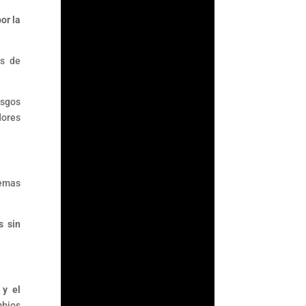
or la
s de
esgos
dores
temas
ArmorAML®
s sin
¿Qué son las Reglas
de Carácter General
para Actividades
Vulnerables? Las
Reglas de Carácter
 y el
General son las
mbios