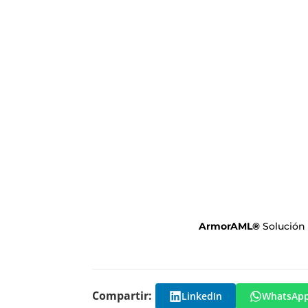
ArmorAML
®
Solución
Compartir:
LinkedIn
WhatsAp