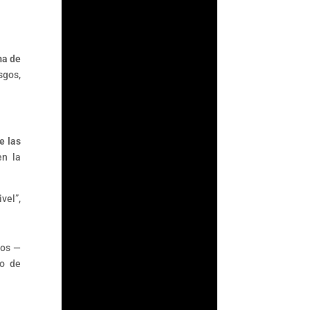
ArmorAML®
ma de
sgos,
¿Qué es ACAMS?
ACAMS (Association of
Certified Anti-Money
Laundering
Specialists) es la
e las
mayor organización
en la
internacional
dedicada a mejorar
vel”,
el...
cos —
eo de