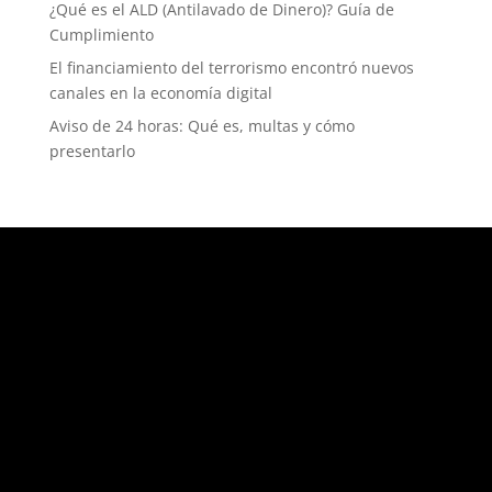
¿Qué es el ALD (Antilavado de Dinero)? Guía de
Cumplimiento
El financiamiento del terrorismo encontró nuevos
canales en la economía digital
Aviso de 24 horas: Qué es, multas y cómo
presentarlo