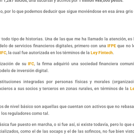
on
1,287 socios
, una sucursal y activos por
1 millón 988,000 pesos
.
cio, por lo que podemos deducir que sigue moviéndose en esa área gris 
 todo tipo de historias. Una de las que me ha llamado la atención, es 
lo de servicios financieros digitales, primero con una
IFPE
que no l
a
IFC
, la cual fue autorizada en los términos de la
Ley Fintech
.
ización de su
IFC
, la firma adquirió una sociedad financiera comuni
odelo de inversión digital.
tituciones integradas por personas físicas y morales (organizac
ncieros a sus socios y terceros en zonas rurales, en términos de la
L
ncos de nivel básico son aquellas que cuentan con activos que no rebasa
e los reguladores como tal.
sica fue puesto en marcha, o si fue así, si existe todavía, pero lo que 
alizados, como el de las socaps y el de las sofincos, no fue bien vist