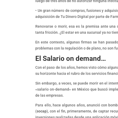
luego de tres años de no autorizar ninguna institu
• Un gran número de compras, fusiones y adquisic
adquisición de Tu Dinero Digital por parte de Far
Renovarse o morir, esa es la premisa ante una 
tanta fricción. ¿El estar en una sucursal ya no t
En este contexto, algunas firmas se han pasado
problemas con la regulación o de plano, no son fu
El Salario on demand…
Con el paso de los años, hemos visto cómo algun
su horizonte hacia el rubro de los servicios finan
Sin embargo, a veces, se puede morir en el inten
«salario on-demand» en México que buscó implem
de las empresas.
Para ello, hace algunos años, anunció con bombo
(
socap
), con el fin, primeramente, de captar rec
inversiones realizadas desde una aplicación móv