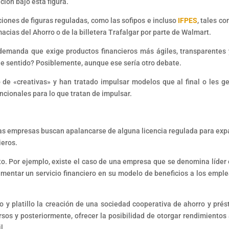
ción bajo esta figura.
iones de figuras reguladas, como las sofipos e incluso
IFPES
, tales co
macias del Ahorro o de la billetera Trafalgar por parte de Walmart.
demanda que exige productos financieros más ágiles, transparentes 
iene sentido? Posiblemente, aunque ese sería otro debate.
 de «creativas» y han tratado impulsar modelos que al final o les g
ncionales para lo que tratan de impulsar.
as empresas buscan apalancarse de alguna licencia regulada para exp
cieros.
to. Por ejemplo, existe el caso de una empresa que se denomina líder 
entar un servicio financiero en su modelo de beneficios a los empl
 y platillo la creación de una sociedad cooperativa de ahorro y pré
ursos y posteriormente, ofrecer la posibilidad de otorgar rendimientos 
il.