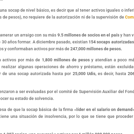
na socap de nivel básico, es decir que al tener activos iguales o infer
 de pesos), no requiere de la autorización ni de la supervisión de
Comi
 generar un arraigo con su más
9.5 millones de socios en el país
y han v
 30 años formar. A diciembre pasado, existían
154 socaps autorizadas
os y conformaban activos por más de
247,000 millones de pesos.
n activos por más de
1,800 millones de pesos
y atendían a poco m
realizar algunas operaciones de ahorro y préstamo, están excluida
r de una socap autorizada hasta por
25,000 Udis,
es decir, hasta
20
menzaron a ser evaluadas por el comité de Supervisión Auxiliar del Fon
nocer su estado de solvencia.
esa de que la socap básica de la firma «
líder en el salario on demand
 tiene una situación de insolvencia, por lo que se tiene que proceder