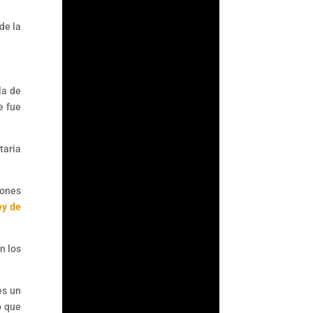
de la
la de
e fue
taria
iones
ArmorAML®
ey de
¿Qué son las Reglas
de Carácter General
n los
para Actividades
Vulnerables? Las
es un
Reglas de Carácter
o que
General son las