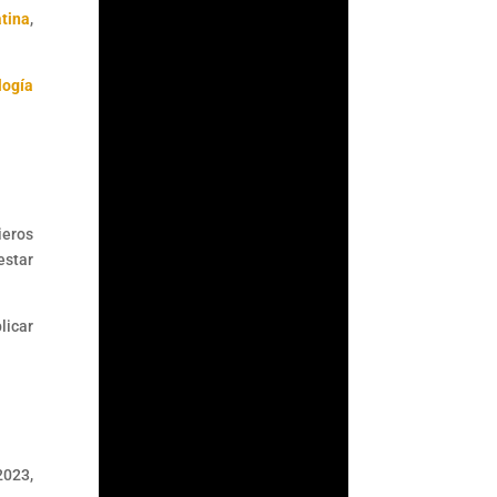
atina
,
logía
:
ieros
estar
licar
Fernando
Gutiérrez
Durante años, la
Comisión Nacional
Bancaria y de Valores
2023,
(CNBV) basó parte de