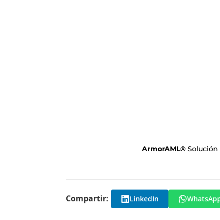
ArmorAML
®
Solución
Compartir:
LinkedIn
WhatsAp