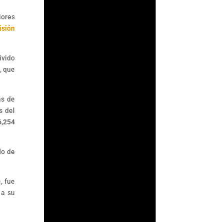
iores
sión
ArmorAML®
¿Qué es ACAMS?
ivido
ACAMS (Association of
, que
Certified Anti-Money
Laundering
ás de
Specialists) es la
s del
mayor organización
6,254
internacional
dedicada a mejorar
el...
do de
«, fue
 a su