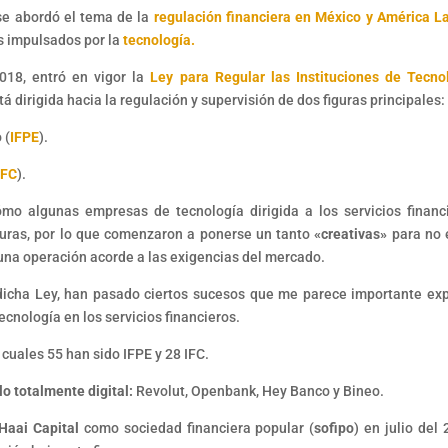
e abordó el tema de la
regulación financiera en México y América L
s impulsados por la
tecnología.
18, entró en vigor la
Ley para Regular las Instituciones de Tecno
está dirigida hacia la regulación y supervisión de dos figuras principales
 (
IFPE
).
IFC
).
ómo algunas empresas de tecnología dirigida a los servicios financ
iguras, por lo que comenzaron a ponerse un tanto
«creativas»
para no 
r una operación acorde a las exigencias del mercado.
dicha Ley, han pasado ciertos sucesos que me parece importante exp
ecnología en los servicios financieros.
s cuales 55 han sido IFPE y 28 IFC.
o totalmente digital:
Revolut, Openbank, Hey Banco y Bineo.
 Haai Capital
como sociedad financiera popular (
sofipo
) en julio del 