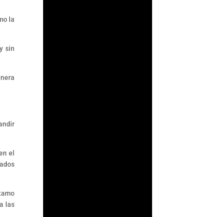
su supervisión
antilavado en un acto
mo la
de confianza: asumir
que los...
y sin
enera
andir
en el
eados
stamo
a las