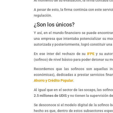
Al momento de su evaluación, la firma contaba c
A pesar de esto, la firma continúa con este servi
regulación.
¿Son los únicos?
Y así, en el mundo financiero se puede encontrar
una empresa que intentaba potencializar su mode
autorizada y posteriormente, logró constituir un
En ese inter del rechazo de su
IFPE
y su autor
(sofinco) de nivel básico para poder detonar su m
Recordemos que las sofincos son aquellas ins
económicas), dedicadas a prestar servicios fina
Ahorro y Crédito Popular
.
Al igual que en el sector de las socaps, las sofi
2.5 millones de UDIS
y no tienen la supervisión d
Se desconoce si el modelo digital de la sofinco bá
hecho es que, dentro de estos subsectores especi