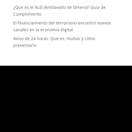
¿Qué es el ALD (Antilavado de Dinero)? Guía de
Cumplimiento
El financiamiento del terrorismo encontró nuevos
canales en la economía digital
Aviso de 24 horas: Qué es, multas y cómo
presentarlo