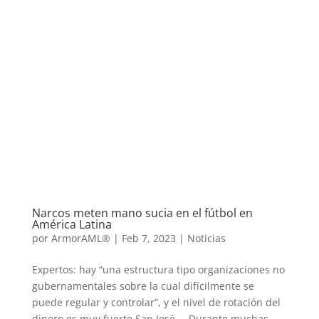
Narcos meten mano sucia en el fútbol en
América Latina
por
ArmorAML®
|
Feb 7, 2023
|
Noticias
Expertos: hay “una estructura tipo organizaciones no
gubernamentales sobre la cual difícilmente se
puede regular y controlar”, y el nivel de rotación del
dinero es muy fuerte San José. – Durante muchas