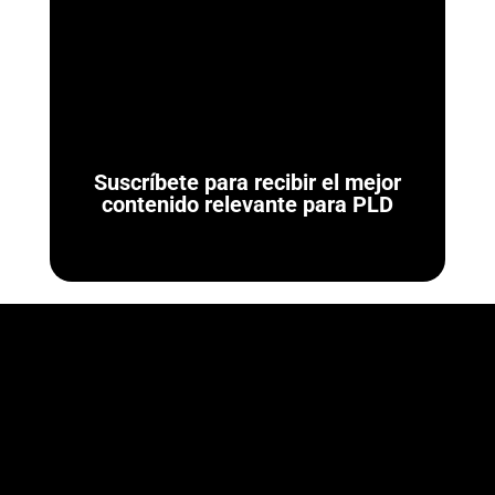
Ya se Publicaron las Reglas de Carácter General para
Actividades Vulnerables (LFPIORPI) Última actualización: 7 de
agosto de 2026. El 7 de agosto de...
Suscríbete para recibir el mejor
contenido relevante para PLD