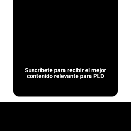
ArmorAML®
Ya se Publicaron las Reglas de Carácter General para
Actividades Vulnerables (LFPIORPI) Última actualización: 7 de
agosto de 2026. El 7 de agosto de...
Suscríbete para recibir el mejor
contenido relevante para PLD