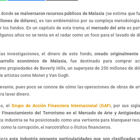
, donde
se malversaron recursos públicos de Malasia
(se estima que f
llones de dólares
), es tan emblemático por su compleja metodología
r los fondos. En un capítulo de esta trama, el
mercado del arte
es part
lgunos años no se tenía en el radar como un foco para el lavado de d
as investigaciones, el dinero de este fondo,
creado originalmente
arrollo económico de Malasia
, fue destinado para comprar ac
mo propiedades de Beverly Hills, un superyate de 250 millones de dó
de artistas como Monet y Van Gogh.
levante, pues poco se conoce de cómo las operaciones de obras de ar
ra lavar dinero.
as, el
Grupo de Acción Financiera Internacional (GAFI
, por sus sigl
 Financiamiento del Terrorismo en el Mercado de Arte y Antigüeda
a industria se ha posicionado como una vertiente para blanquear rec
como la corrupción, el narcotráfico o ilícitos financieros.
aleza
esta industria presenta particularidades que son clasificadas p