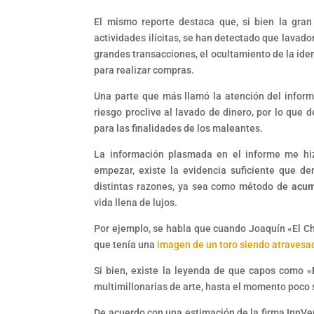
El mismo reporte destaca que, si bien la gran
actividades ilícitas, se han detectado que lavad
grandes transacciones, el ocultamiento de la iden
para realizar compras.
Una parte que más llamó la atención del infor
riesgo proclive al lavado de dinero, por lo que
para las finalidades de los maleantes.
La información plasmada en el informe me hi
empezar, existe la evidencia suficiente que d
distintas razones, ya sea como método de
acum
vida llena de lujos.
Por ejemplo, se habla que cuando Joaquín «El Ch
que tenía una
imagen de un toro siendo atravesa
Si bien, existe la leyenda de que capos como
«
multimillonarias de arte, hasta el momento poco s
De acuerdo con una estimación de la firma InnVe