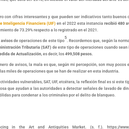
ro con cifras interesantes y que pueden ser indicativos tanto buenos
e Inteligencia Financiera (UIF)
en el 2022 esta instancia
recibió 480 a
ecimiento de 73.29% respecto a lo registrado en el 2021.
5
 avisos
de operaciones de este tipo
. Recordemos que, según la norma
inistración Tributaria (SAT)
de este tipo de operaciones cuando sean 
edida de Actualización
, es decir, los
499,508 pesos.
úmero de avisos, la mala es que, según mi percepción, son muy pocos 
las miles de operaciones que se han de realizar en esta industria.
vidades vulnerables, SAT, UIF, etcétera, la reflexión final es si este ti
osa que ayudan a las autoridades a detectar señales de lavado de din
ólidas para condenar a los criminales por el delito de blanqueo.
ng in the Art and Antiquities Market. (s. f.). https://www.f