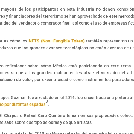
 mayoría de los participantes en esta industria no tienen conexió
ores y financiadores del terrorismo se han aprovechado de este mercad
tidad del vendedor o comprador final, así como el uso de empresas fict
me es cómo los
NFTS (Non -Fungible Token)
también representan un
 deduzco que los grandes avances tecnológicos no están exentos de u
zo reflexionar sobre cómo México está posicionado en este tema.
emuestra que a los grandes maleantes les atrae el mercado del art
ulación de valor
, por excentricidad o como instrumentos para adorn
apo» Guzmán fue arrestado en el 2016, fue encontrada una pintura al
3
do por distintas espadas
.
El Chapo»
o
Rafael Caro Quintero
tenían en sus propiedades colecc
e sabe sobre qué tipo de obras y de qué artistas.
ntas, que data del 2013,
en México el valor del mercado del arte es ce