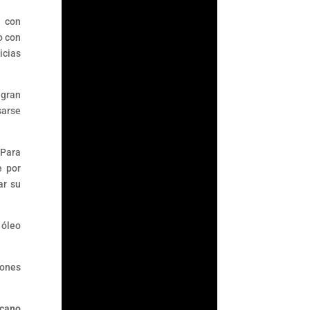
n con
o con
ArmorAML®
icias
¿Qué es ACAMS?
ACAMS (Association of
 gran
Certified Anti-Money
sarse
Laundering
Specialists) es la
 Para
mayor organización
e por
internacional
ar su
dedicada a mejorar
el...
 óleo
iones
rcano