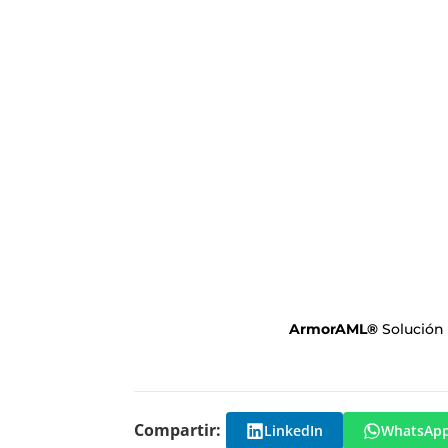
ArmorAML
®
Solución
Compartir:
LinkedIn
WhatsAp