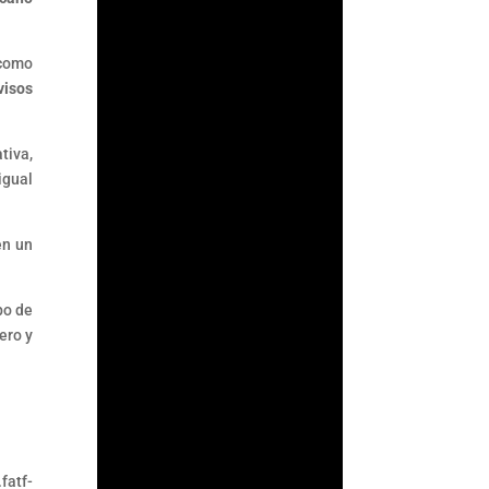
 como
visos
tiva,
igual
en un
ArmorAML®
po de
ero y
¿Qué son las Reglas
de Carácter General
para Actividades
Vulnerables? Las
Reglas de Carácter
atf-
General son las