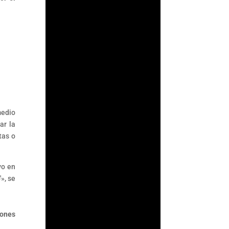
su supervisión
antilavado en un acto
de confianza: asumir
que los...
medio
ar la
tas o
vo en
», se
lones