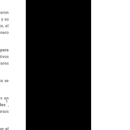
ueron
 y su
e, el
inero
 para
tivos
lares
te se
Fernando
Gutiérrez
as en
1
des
,
Durante años, la
ursos
Comisión Nacional
Bancaria y de Valores
(CNBV) basó parte de
or el