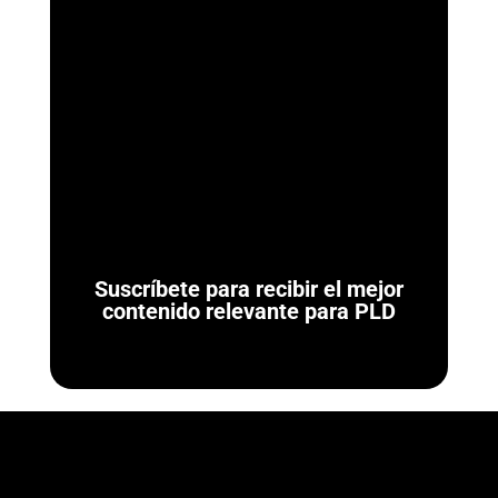
ArmorAML®
Ya se Publicaron las Reglas de Carácter General para
Actividades Vulnerables (LFPIORPI) Última actualización: 7 de
agosto de 2026. El 7 de agosto de...
Suscríbete para recibir el mejor
contenido relevante para PLD