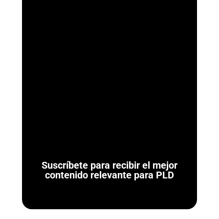
ArmorAML®
Ya se Publicaron las Reglas de Carácter General para
Actividades Vulnerables (LFPIORPI) Última actualización: 7 de
agosto de 2026. El 7 de agosto de...
Suscríbete para recibir el mejor
contenido relevante para PLD