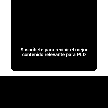
ArmorAML®
Ya se Publicaron las Reglas de Carácter General para
Actividades Vulnerables (LFPIORPI) Última actualización: 7 de
agosto de 2026. El 7 de agosto de...
Suscríbete para recibir el mejor
contenido relevante para PLD