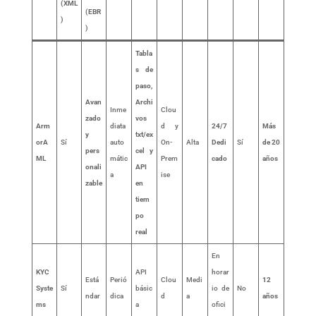
(XML
(EBR
)
)
Tabla
s de
paso,
Avan
Archi
Inme
Clou
zado
vos
Arm
diata
d y
24/7
Más
y
txt/ex
orA
Sí
auto
On-
Alta
Dedi
Sí
de 20
pers
cel y
ML
mátic
Prem
cado
años
onali
API
a
ise
zable
en
tiem
po
real
En
KYC
API
horar
Está
Perió
Clou
Medi
12
Syste
Sí
básic
io de
No
ndar
dica
d
a
años
ms
a
ofici