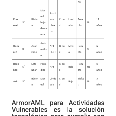
na
Man
Archi
ual
Prev
Básic
vos
Clou
Limit
Rem
12
Sí
bajo
No
enet
a
plan
d
ada
oto
años
dema
os
nda
Auto
Com
Avan
API
Clou
Medi
Rem
6
Sí
mátic
Sí
plif
zado
REST
d
a
oto
años
a
Regc
Está
Perió
Clou
Rem
5
Sí
API
Baja
No
heq
ndar
dica
d
oto
años
Básic
Man
Limit
Clou
Ticke
3
Artu
Sí
Baja
No
a
ual
ada
d
t
años
ArmorAML para Actividades
Vulnerables es la solución