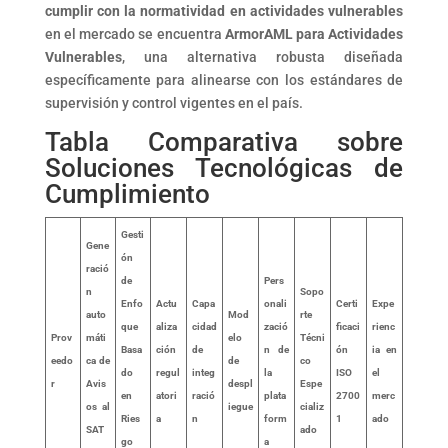
cumplir con la normatividad en actividades vulnerables
en el mercado se encuentra
ArmorAML para Actividades
Vulnerables
, una alternativa robusta diseñada
específicamente para alinearse con los estándares de
supervisión y control vigentes en el país.
Tabla Comparativa sobre
Soluciones Tecnológicas de
Cumplimiento
Gesti
Gene
ón
ració
de
Pers
n
Sopo
Enfo
Actu
Capa
onali
Certi
Expe
auto
Mod
rte
que
aliza
cidad
zació
ficaci
rienc
Prov
máti
elo
Técni
Basa
ción
de
n de
ón
ia en
eedo
ca de
de
co
do
regul
integ
la
ISO
el
r
Avis
despl
Espe
en
atori
ració
plata
2700
merc
os al
iegue
cializ
Ries
a
n
form
1
ado
SAT
ado
go
a