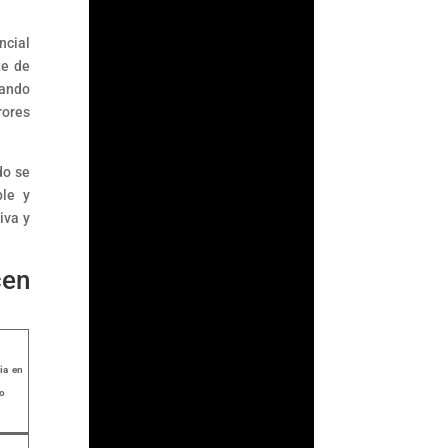
ncial
te de
zando
rores
do se
ble y
iva y
cen
Fernando
Gutiérrez
Durante años, la
ia en
Comisión Nacional
do
Bancaria y de Valores
(CNBV) basó parte de