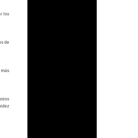
r los
es de
l más
ArmorAML®
ustos
Ya se Publicaron las
uidez
Reglas de Carácter
General para
Actividades
Vulnerables
(LFPIORPI) Última