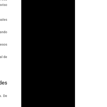
aviso
ArmorAML®
uales
¿Qué es ACAMS?
tando
ACAMS (Association of
Certified Anti-Money
Laundering
cesos
Specialists) es la
mayor organización
al de
internacional
dedicada a mejorar
el...
des
u. De