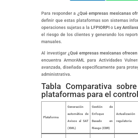
Para responder a
¿Qué empresas mexicanas ofre
definir que estas plataformas son sistemas info
operaciones sujetas a la
LFPIORPI
o
Ley Antilav
el riesgo de los clientes y generando los repor
manuales.
Al investigar
¿Qué empresas mexicanas ofrecen p
encuentra ArmorAML para Actividades Vulner
avanzada, diseñada específicamente para prote
administrativa.
Tabla Comparativa sobr
plataformas para el contro
Generación
Gestión de
automática de
Enfoque
Actualización
Plataforma
Avisos al SAT
Basado en
regulatoria
(XML)
Riesgo (EBR)