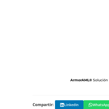
ArmorAML
®
Solución
Compartir:
LinkedIn
WhatsAp