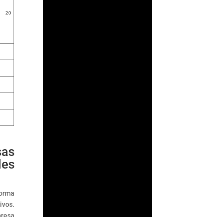
su supervisión
e 20
antilavado en un acto
de confianza: asumir
que los...
sas
des
forma
ivos.
presa