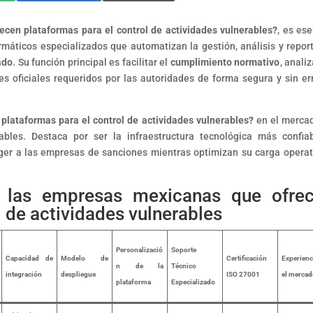
cen plataformas para el control de actividades vulnerables?
, es ese
rmáticos especializados que automatizan la gestión, análisis y repor
ado
. Su función principal es facilitar el
cumplimiento normativo
, anali
tes oficiales requeridos por las autoridades de forma segura y sin er
lataformas para el control de actividades vulnerables?
en el merca
ables.
Destaca por ser la infraestructura tecnológica más confia
ger a las empresas de sanciones mientras optimizan su carga operat
e las empresas mexicanas que ofre
l de actividades vulnerables
Personalizació
Soporte
Capacidad de
Modelo de
Certificación
Experienc
n de la
Técnico
integración
despliegue
ISO 27001
el merca
plataforma
Especializado