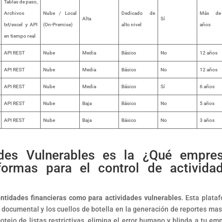
Tablas de paso,
Archivos
Nube / Local
Dedicado de
Más d
Alta
Sí
txt/excel y API
(On-Premise)
alto nivel
años
en tiempo real
API REST
Nube
Media
Básico
No
12 años
API REST
Nube
Media
Básico
No
12 años
API REST
Nube
Media
Básico
Sí
6 años
API REST
Nube
Baja
Básico
No
5 años
API REST
Nube
Baja
Básico
No
3 años
des Vulnerables es la ¿Qué empre
formas para el control de activida
 entidades financieras como para actividades vulnerables
.
Esta plata
 documental y los cuellos de botella en la generación de reportes mas
otejo de listas restrictivas, elimina el error humano y blinda a tu em