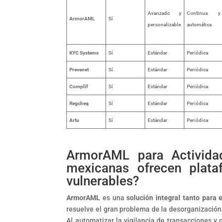
Avanzado y
Continua y
ArmorAML
Sí
personalizable
automática
KYC Systems
Sí
Estándar
Periódica
Prevenet
Sí
Estándar
Periódica
Complif
Sí
Estándar
Periódica
Regcheq
Sí
Estándar
Periódica
Artu
Sí
Estándar
Periódica
ArmorAML para Activida
mexicanas ofrecen plata
vulnerables?
ArmorAML
es una
solución integral tanto para
resuelve el gran problema de la desorganización
Al automatizar la vigilancia de transacciones y c