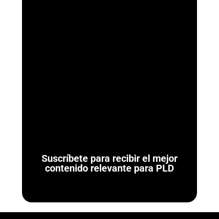
ArmorAML®
¿Qué son las Reglas de Carácter General para Actividades
Vulnerables? Las Reglas de Carácter General son las
normativas administrativas de carácter...
Suscríbete para recibir el mejor
contenido relevante para PLD