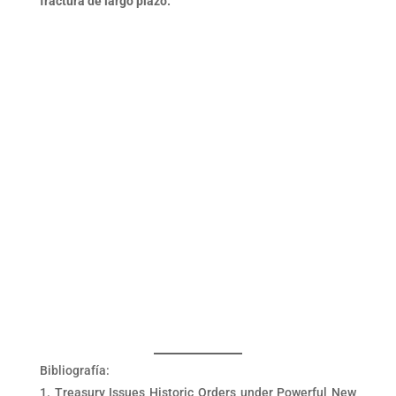
fractura de largo plazo.
Bibliografía:
Treasury Issues Historic Orders under Powerful New