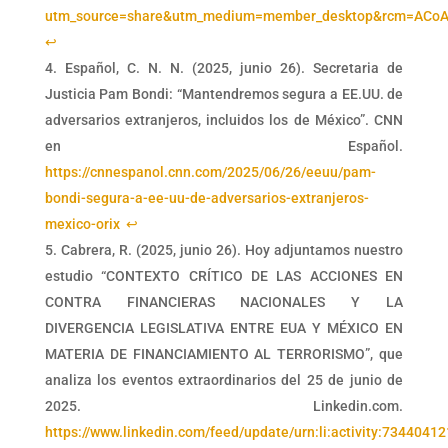
utm_source=share&utm_medium=member_desktop&rcm=ACo
↩︎
Español, C. N. N. (2025, junio 26). Secretaria de
Justicia Pam Bondi: “Mantendremos segura a EE.UU. de
adversarios extranjeros, incluidos los de México”. CNN
en Español.
https://cnnespanol.cnn.com/2025/06/26/eeuu/pam-
bondi-segura-a-ee-uu-de-adversarios-extranjeros-
mexico-orix
↩︎
Cabrera, R. (2025, junio 26). Hoy adjuntamos nuestro
estudio “CONTEXTO CRÍTICO DE LAS ACCIONES EN
CONTRA FINANCIERAS NACIONALES Y LA
DIVERGENCIA LEGISLATIVA ENTRE EUA Y MÉXICO EN
MATERIA DE FINANCIAMIENTO AL TERRORISMO”, que
analiza los eventos extraordinarios del 25 de junio de
2025. Linkedin.com.
https://www.linkedin.com/feed/update/urn:li:activity:734404