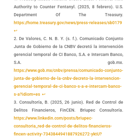
Authority to Counter Fentanyl. (2025, 8 febrero). U.S.
Department Of The Treasury.
https://home.treasury.gov/news/press-releases/sb0179
↩︎
De Valores, C. N. B. Y. (s. f.). Comunicado Conjunto
Junta de Gobierno de la CNBV decretó la intervención
gerencial temporal de CI Banco, S.A. e Intercam Banco,
S.A. gob.mx.
https://www.gob.mx/cnbv/prensa/comunicado-conjunto-
junta-de-gobierno-de-la-cnbv-decreto-la-intervencion-
gerencial-temporal-de-ci-banco-s-a-e-intercam-banco-
s-a?idiom=es
↩︎
Consultoría, B. (2025, 26 junio). Red de Control de
Delitos Financieros, FinCEN. Briupec Consultoría.
https://www.linkedin.com/posts/briupec-
consultoria_red-de-control-de-delitos-financieros-
fincen-activity-7343844941887926272-yktU?