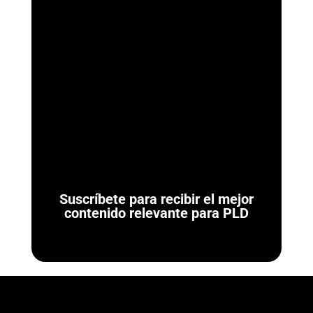
ArmorAML®
¿Qué son las Reglas de Carácter General para Actividades
Vulnerables? Las Reglas de Carácter General son las
normativas administrativas de carácter...
Suscríbete para recibir el mejor
contenido relevante para PLD