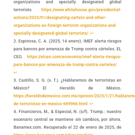
organizations and specially designated global
terrorists.
https://www.whitehouse.gov/presidential-
actions/2025/01/designating-cartels-and-other-
organizations-as-foreign-terrorist-organizations-and-
specially-designated-global-terrorists/
↩︎
Espinosa, C. A. (2025, 14 enero). IMEF alerta riesgos
para bancos por amenaza de Trump contra cárteles. EL
CEO.
https://elceo.com/economia/imef-alerta-riesgos-
para-bancos-por-amenaza-de-trump-contra-carteles/
↩︎
Castillo, S. G. (s. f.). ¿Hablaremos de terroristas en
México? El Heraldo de México.
https://heraldodemexico.com.mx/opinion/2025/1/21/hablarem
de-terroristas-en-mexico-669966.html
↩︎
Financieros, M., & Especial, N. (s/f). Trump.: nuestro
escenario central se mantiene sin cambios, por ahora.
Banamex.com. Recuperado el 22 de enero de 2025, de
https://www.banamex.com/sitios/analisis-