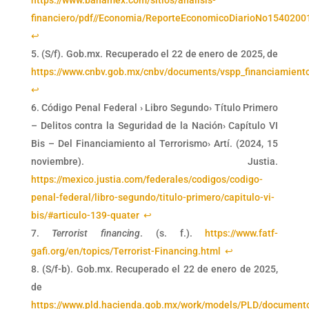
financiero/pdf//Economia/ReporteEconomicoDiarioNo1540200
↩︎
(S/f). Gob.mx. Recuperado el 22 de enero de 2025, de
https://www.cnbv.gob.mx/cnbv/documents/vspp_financiamient
↩︎
Código Penal Federal › Libro Segundo› Título Primero
– Delitos contra la Seguridad de la Nación› Capítulo VI
Bis – Del Financiamiento al Terrorismo› Artí. (2024, 15
noviembre). Justia.
https://mexico.justia.com/federales/codigos/codigo-
penal-federal/libro-segundo/titulo-primero/capitulo-vi-
bis/#articulo-139-quater
↩︎
Terrorist financing
. (s. f.).
https://www.fatf-
gafi.org/en/topics/Terrorist-Financing.html
↩︎
(S/f-b). Gob.mx. Recuperado el 22 de enero de 2025,
de
https://www.pld.hacienda.gob.mx/work/models/PLD/document