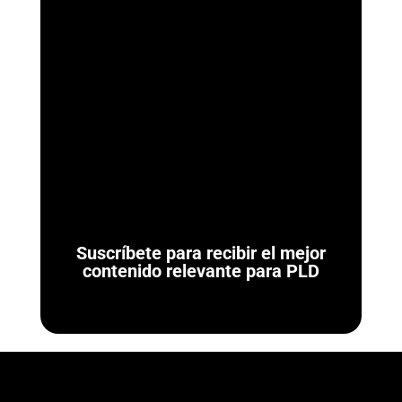
ArmorAML®
Ya se Publicaron las Reglas de Carácter General para
Actividades Vulnerables (LFPIORPI) Última actualización: 7 de
agosto de 2026. El 7 de agosto de...
Suscríbete para recibir el mejor
contenido relevante para PLD