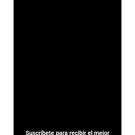
ArmorAML®
¿Qué son las Reglas de Carácter General para Actividades
Vulnerables? Las Reglas de Carácter General son las
normativas administrativas de carácter...
Suscríbete para recibir el mejor