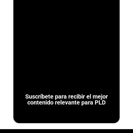
ArmorAML®
Ya se Publicaron las Reglas de Carácter General para
Actividades Vulnerables (LFPIORPI) Última actualización: 7 de
agosto de 2026. El 7 de agosto de...
Suscríbete para recibir el mejor
contenido relevante para PLD