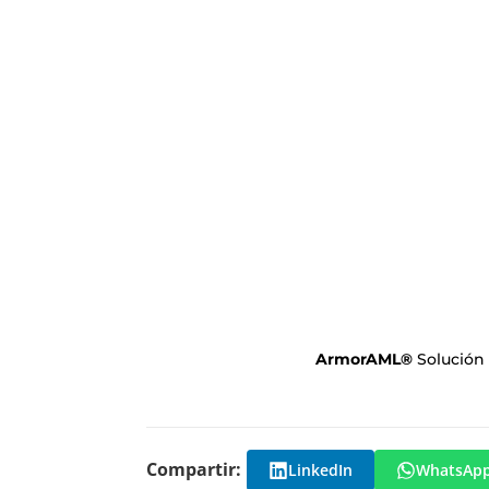
ArmorAML
®
Solución
Compartir:
LinkedIn
WhatsAp