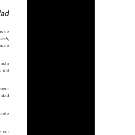
dad
os de
 cash
,
es de
hasta
o del
mayor
Fernando
tidad
Gutiérrez
Durante años, la
iante
Comisión Nacional
Bancaria y de Valores
(CNBV) basó parte de
e ser