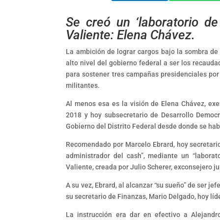
Se creó un ‘laboratorio d
Valiente: Elena Chávez.
La ambición de lograr cargos bajo la sombra de
alto nivel del gobierno federal a ser los recau
para sostener tres campañas presidenciales por
militantes.
Al menos esa es la visión de Elena Chávez, ex
2018 y hoy subsecretario de Desarrollo Democrá
Gobierno del Distrito Federal desde donde se ha
Recomendado por Marcelo Ebrard, hoy secretario 
administrador del cash”, mediante un “labora
Valiente, creada por Julio Scherer, exconsejero jur
A su vez, Ebrard, al alcanzar “su sueño” de ser 
su secretario de Finanzas, Mario Delgado, hoy líd
La instrucción era dar en efectivo a Alejandr