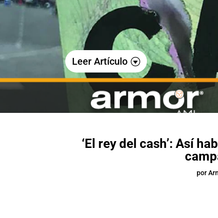
Leer Artículo
‘El rey del cash’: Así h
campa
por
Ar