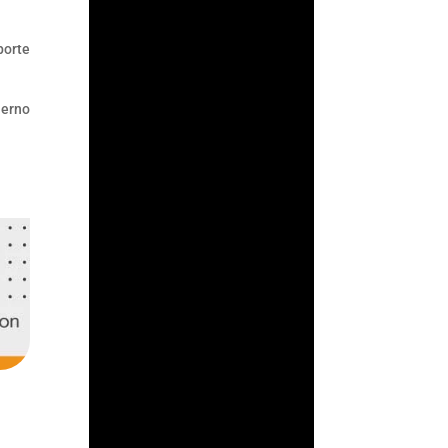
su supervisión
antilavado en un acto
porte
de confianza: asumir
que los...
ierno