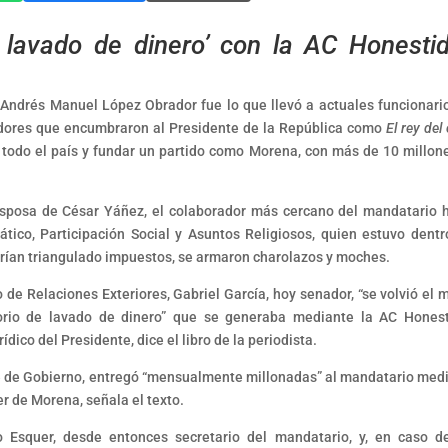
e lavado de dinero’ con la AC Honesti
 Andrés Manuel López Obrador fue lo que llevó a actuales funcionari
dadores que encumbraron al Presidente de la República como
El rey del
 todo el país y fundar un partido como Morena, con más de 10 millon
esposa de César Yáñez, el colaborador más cercano del mandatario 
tico, Participación Social y Asuntos Religiosos, quien estuvo dentr
brían triangulado impuestos, se armaron charolazos y moches.
de Relaciones Exteriores, Gabriel García, hoy senador, “se volvió el 
torio de lavado de dinero” que se generaba mediante la AC Hones
ídico del Presidente, dice el libro de la periodista.
jefe de Gobierno, entregó “mensualmente millonadas” al mandatario med
er de Morena, señala el texto.
o Esquer, desde entonces secretario del mandatario, y, en caso d