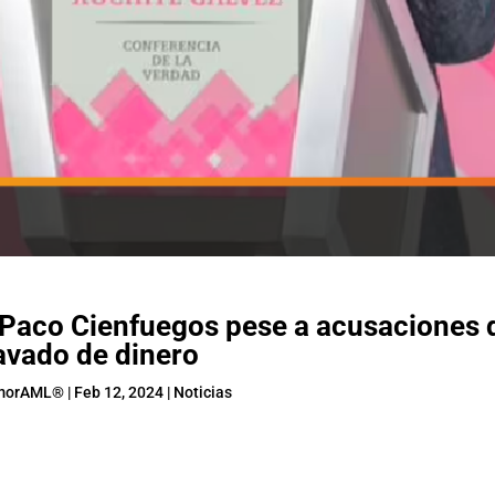
a Paco Cienfuegos pese a acusaciones 
avado de dinero
morAML®
|
Feb 12, 2024
|
Noticias