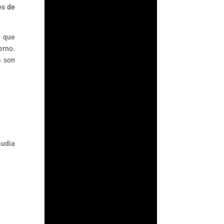
es de
a que
erno.
a son
ArmorAML®
laudia
¿Qué son las Reglas
de Carácter General
para Actividades
Vulnerables? Las
Reglas de Carácter
General son las