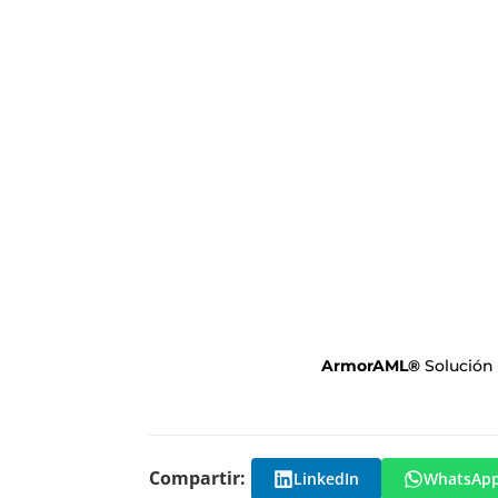
ArmorAML
®
Solución
Compartir:
LinkedIn
WhatsAp