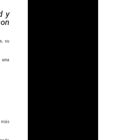
d y
son
s
, su
ó una
Fernando
Gutiérrez
Durante años, la
 más
Comisión Nacional
Bancaria y de Valores
(CNBV) basó parte de