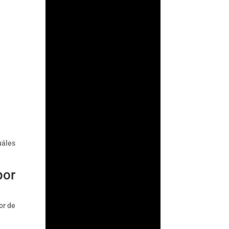
ArmorAML®
¿Qué es ACAMS?
ACAMS (Association of
Certified Anti-Money
Laundering
Specialists) es la
mayor organización
internacional
dedicada a mejorar
cuáles
el...
por
or de