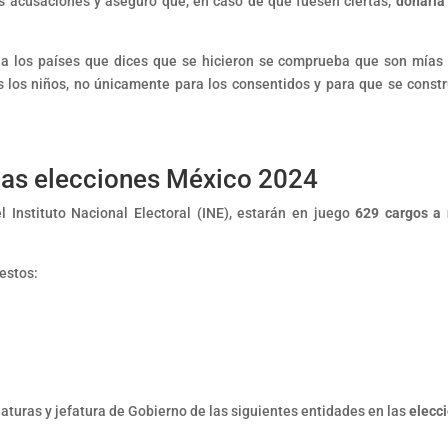
s acusaciones y aseguró que, en caso de que fuesen ciertas,
donaría
 a los países que dices que se hicieron se comprueba que son mías 
os los niños, no únicamente para los consentidos y para que se const
 las elecciones México 2024
l Instituto Nacional Electoral (INE), estarán en juego
629 cargos a 
uestos:
rnaturas y jefatura de Gobierno de las siguientes entidades en las
elecc