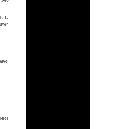
 todo
su supervisión
antilavado en un acto
de confianza: asumir
te la
que los...
ruyan
nivel
iones