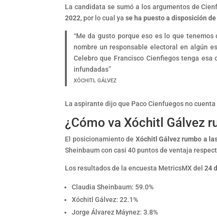
La candidata se sumó a los argumentos de Cienfu
2022
, por lo cual ya
se ha puesto a disposición de
“Me da gusto porque eso es lo que tenemos 
nombre un responsable electoral en algún est
Celebro que Francisco Cienfiegos tenga esa c
infundadas”
XÓCHITL GÁLVEZ
La aspirante dijo que Paco Cienfuegos no cuent
¿Cómo va Xóchitl Gálvez r
El posicionamiento de
Xóchitl Gálvez rumbo a la
Sheinbaum con casi 40 puntos de ventaja respect
Los resultados de la encuesta MetricsMX del
24 
Claudia Sheinbaum: 59.0%
Xóchitl Gálvez: 22.1%
Jorge Álvarez Máynez: 3.8%