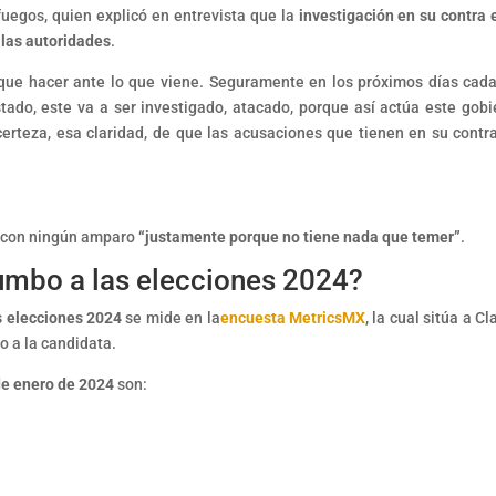
egos, quien explicó en entrevista que la
investigación en su contra 
 las autoridades
.
que hacer ante lo que viene. Seguramente en los próximos días cad
ado, este va a ser investigado, atacado, porque así actúa este gobi
erteza, esa claridad, de que las acusaciones que tienen en su contr
a con ningún amparo
“justamente porque no tiene nada que temer”
.
umbo a las elecciones 2024?
s elecciones 2024
se mide en la
encuesta MetricsMX
, la cual sitúa a C
o a la candidata.
de enero de 2024
son: