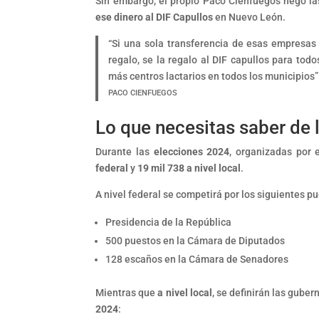
Sin embargo, el propio Paco Cienfuegos negó la
ese dinero al DIF Capullos
en Nuevo León.
“Si una sola transferencia de esas empresas
regalo, se la regalo al DIF capullos para tod
más centros lactarios en todos los municipios”
PACO CIENFUEGOS
Lo que necesitas saber de
Durante las
elecciones 2024
, organizadas por e
federal
y
19 mil 738 a nivel local
.
A nivel federal se competirá por los siguientes p
Presidencia de la República
500 puestos en la Cámara de Diputados
128 escaños en la Cámara de Senadores
Mientras que
a nivel local
, se definirán las gube
2024
: