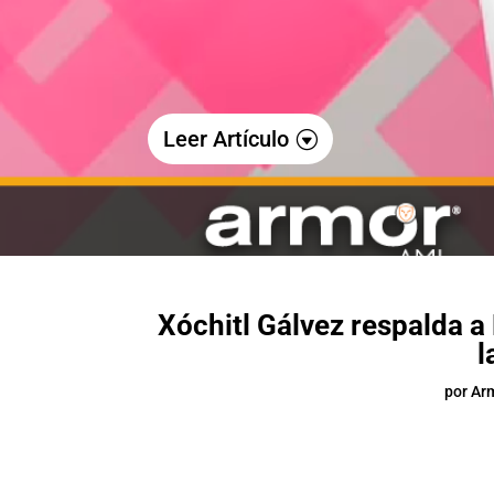
Leer Artículo
Xóchitl Gálvez respalda 
l
por
Ar