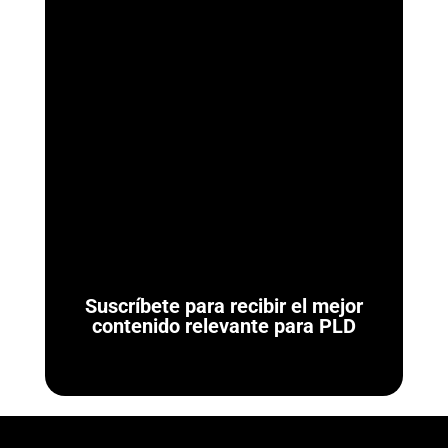
ArmorAML®
¿Qué son las Reglas de Carácter General para Actividades
Vulnerables? Las Reglas de Carácter General son las
normativas administrativas de carácter...
Suscríbete para recibir el mejor
contenido relevante para PLD