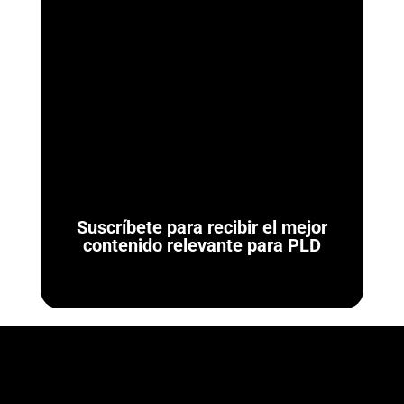
ArmorAML®
¿Qué son las Reglas de Carácter General para Actividades
Vulnerables? Las Reglas de Carácter General son las
normativas administrativas de carácter...
Suscríbete para recibir el mejor
contenido relevante para PLD