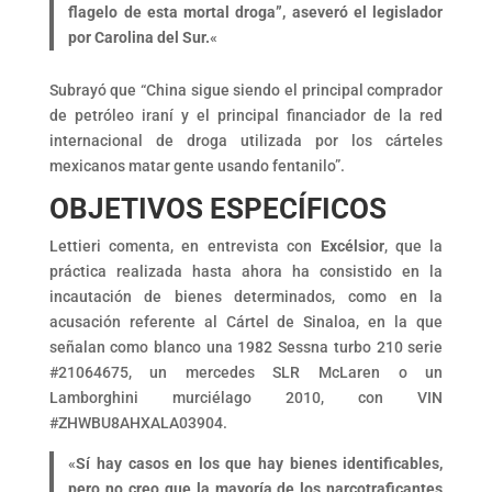
flagelo de esta mortal droga”, aseveró el legislador
por Carolina del Sur.
«
Subrayó que “China sigue siendo el principal comprador
de petróleo iraní y el principal financiador de la red
internacional de droga utilizada por los cárteles
mexicanos matar gente usando fentanilo”.
OBJETIVOS ESPECÍFICOS
Lettieri comenta, en entrevista con
Excélsior
, que la
práctica realizada hasta ahora ha consistido en la
incautación de bienes determinados, como en la
acusación referente al Cártel de Sinaloa, en la que
señalan como blanco una 1982 Sessna turbo 210 serie
#21064675, un mercedes SLR McLaren o un
Lamborghini murciélago 2010, con VIN
#ZHWBU8AHXALA03904.
«
Sí hay casos en los que hay bienes identificables,
pero no creo que la mayoría de los narcotraficantes