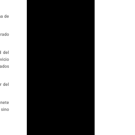
ma de
erado
d del
vicio
tados
r del
Fernando
Gutiérrez
inete
 sino
Durante años, la
Comisión Nacional
Bancaria y de Valores
(CNBV) basó parte de