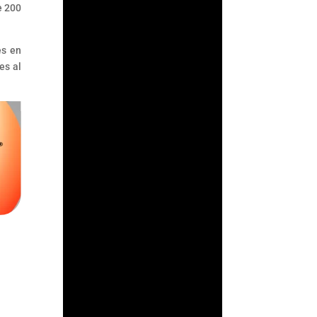
su supervisión
e 200
antilavado en un acto
de confianza: asumir
es en
que los...
es al