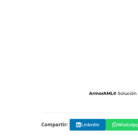
ArmorAML
®
Solución
Compartir:
LinkedIn
WhatsAp