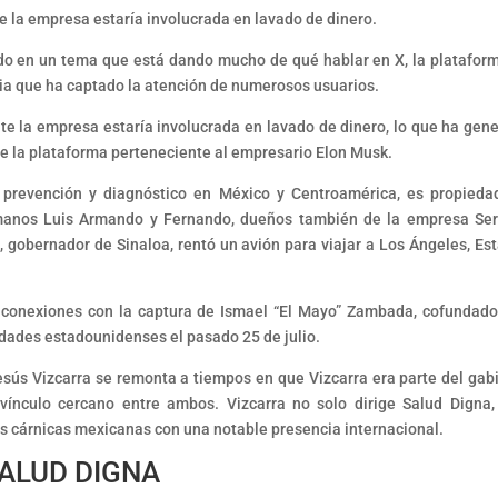
 la empresa estaría involucrada en lavado de dinero.
ido en un tema que está dando mucho de qué hablar en X, la platafor
sia que ha captado la atención de numerosos usuarios.
e la empresa estaría involucrada en lavado de dinero, lo que ha gen
de la plataforma perteneciente al empresario Elon Musk.
e prevención y diagnóstico en México y Centroamérica, es propieda
manos Luis Armando y Fernando, dueños también de la empresa Ser
gobernador de Sinaloa, rentó un avión para viajar a Los Ángeles, Es
 conexiones con la captura de Ismael “El Mayo” Zambada, cofundado
ridades estadounidenses el pasado 25 de julio.
sús Vizcarra se remonta a tiempos en que Vizcarra era parte del gab
vínculo cercano entre ambos. Vizcarra no solo dirige Salud Digna,
s cárnicas mexicanas con una notable presencia internacional.
SALUD DIGNA