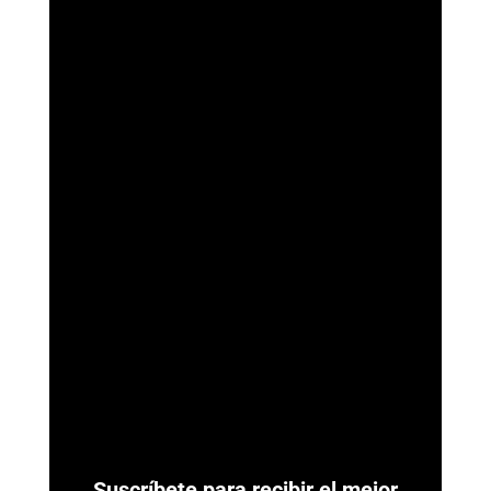
ArmorAML®
Ya se Publicaron las Reglas de Carácter General para
Actividades Vulnerables (LFPIORPI) Última actualización: 7 de
agosto de 2026. El 7 de agosto de...
Suscríbete para recibir el mejor