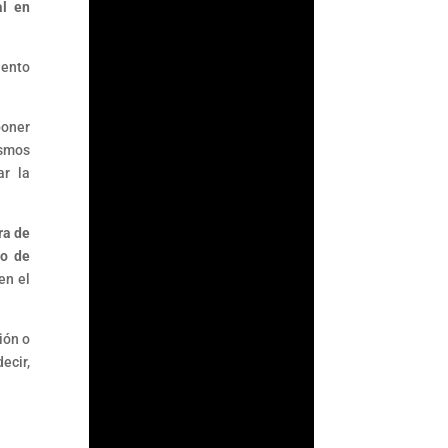
al en
su supervisión
antilavado en un acto
de confianza: asumir
iento
que los...
poner
ismos
ar la
ra de
io de
en el
ión o
ecir,