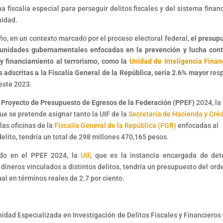
a fiscalía especial para perseguir delitos fiscales y del sistema financ
nidad.
ño, en un contexto marcado por el proceso electoral federal,
el presup
 unidades gubernamentales enfocadas en la prevención y lucha cont
y financiamiento al terrorismo, como la
Unidad de Inteligencia Finan
as adscritas a la Fiscalía General de la República, sería 2.6% mayor
res
este 2023.
Proyecto de Presupuesto de Egresos de la Federación (PPEF)
2024, la
e se pretende asignar tanto la UIF de la
Secretaría de Hacienda y Créd
 las oficinas de la
Fiscalía General de la República (FGR)
enfocadas al
elito, tendría un total de 298 millones 470,165 pesos.
ado en el PPEF 2024, la
UIF
, que es la instancia encargada de det
 dineros vinculados a distintos delitos, tendría un presupuesto del ord
al en términos reales de 2.7 por ciento.
idad Especializada en Investigación de Delitos Fiscales y Financieros 