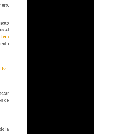
iero,
uesto
ra el
ciera
pecto
ito
ectar
Fernando
en de
Gutiérrez
Durante años, la
Comisión Nacional
Bancaria y de Valores
de la
(CNBV) basó parte de