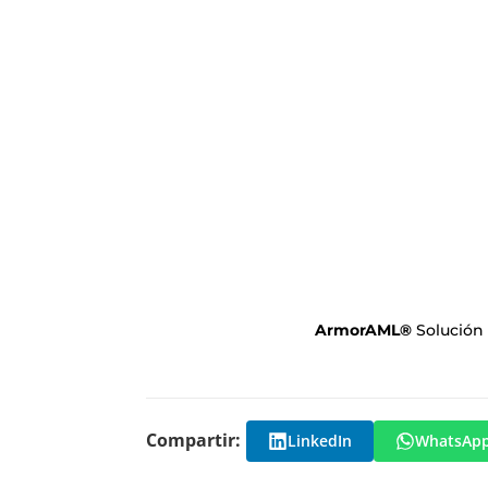
ArmorAML
®
Solución
Compartir:
LinkedIn
WhatsAp