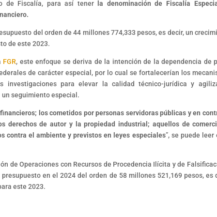
o de Fiscalía, para así tener
la denominación de Fiscalía Especi
inanciero.
resupuesto del orden de 44 millones 774,333 pesos, es decir, un crecim
to de este 2023.
a
FGR
, este enfoque se deriva de la intención de la dependencia de 
federales de carácter especial, por lo cual se fortalecerían los mecan
s investigaciones para elevar la calidad técnico-jurídica y agiliz
n un seguimiento especial.
 financieros; los cometidos por personas servidoras públicas y en cont
los derechos de autor y la propiedad industrial; aquellos de comerc
os contra el ambiente y previstos en leyes especiales
”, se puede leer 
ón de Operaciones con Recursos de Procedencia Ilícita y de Falsificac
 presupuesto en el 2024 del orden de 58 millones 521,169 pesos, es d
para este 2023.