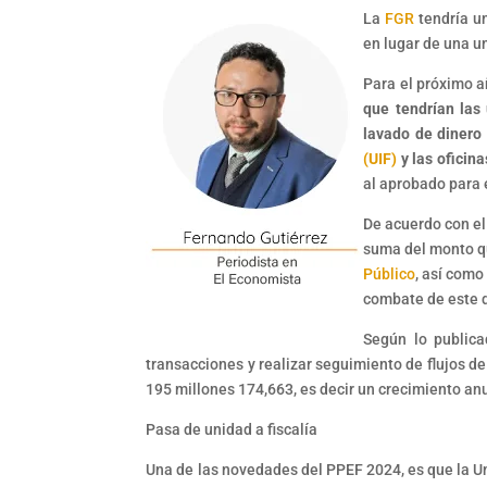
La
FGR
tendría un
en lugar de una u
Para el próximo a
que tendrían las
lavado de dinero 
(UIF)
y las oficin
al aprobado para 
De acuerdo con el
suma del monto qu
Público
, así como
combate de este d
Según lo public
transacciones y realizar seguimiento de flujos de
195 millones 174,663, es decir un crecimiento anu
Pasa de unidad a fiscalía
Una de las novedades del PPEF 2024, es que la Un