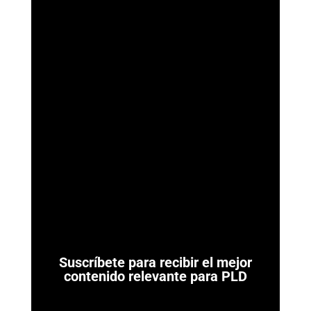
ArmorAML®
Ya se Publicaron las Reglas de Carácter General para
Actividades Vulnerables (LFPIORPI) Última actualización: 7 de
agosto de 2026. El 7 de agosto de...
Suscríbete para recibir el mejor
contenido relevante para PLD