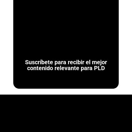
ArmorAML®
¿Qué son las Reglas de Carácter General para Actividades
Vulnerables? Las Reglas de Carácter General son las
normativas administrativas de carácter...
Suscríbete para recibir el mejor
contenido relevante para PLD