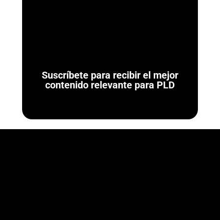
¿Qué son las Reglas de Carácter General para Actividades
Vulnerables? Las Reglas de Carácter General son las
normativas administrativas de carácter...
Suscríbete para recibir el mejor
contenido relevante para PLD