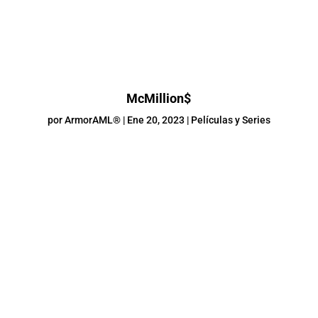
McMillion$
por
ArmorAML®
|
Ene 20, 2023
|
Películas y Series