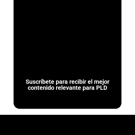
ArmorAML®
Ya se Publicaron las Reglas de Carácter General para
Actividades Vulnerables (LFPIORPI) Última actualización: 7 de
agosto de 2026. El 7 de agosto de...
Suscríbete para recibir el mejor
contenido relevante para PLD