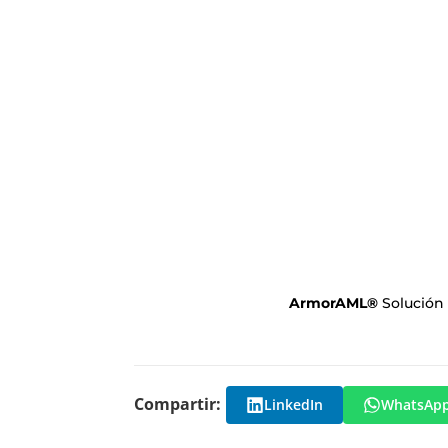
ArmorAML
®
Solución
Compartir:
LinkedIn
WhatsAp