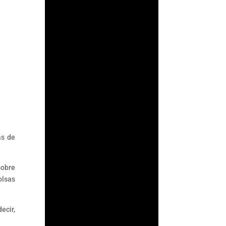
su supervisión
antilavado en un acto
de confianza: asumir
que los...
as de
sobre
olsas
ecir,