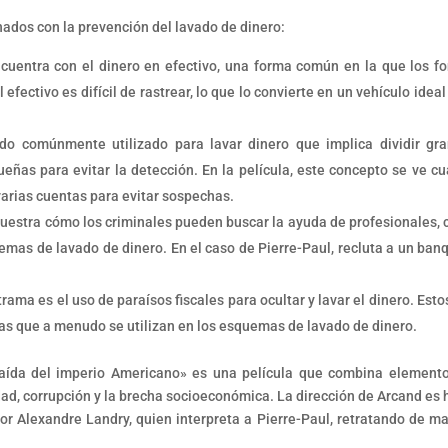
onados con la prevención del lavado de dinero:
ncuentra con el dinero en efectivo, una forma común en la que los f
efectivo es difícil de rastrear, lo que lo convierte en un vehículo ideal
do comúnmente utilizado para lavar dinero que implica dividir gr
ñas para evitar la detección. En la película, este concepto se ve c
arias cuentas para evitar sospechas.
muestra cómo los criminales pueden buscar la ayuda de profesionales,
mas de lavado de dinero. En el caso de Pierre-Paul, recluta a un ban
rama es el uso de paraísos fiscales para ocultar y lavar el dinero. Esto
axas que a menudo se utilizan en los esquemas de lavado de dinero.
caída del imperio Americano» es una película que combina element
d, corrupción y la brecha socioeconómica. La dirección de Arcand es h
por Alexandre Landry, quien interpreta a Pierre-Paul, retratando de m