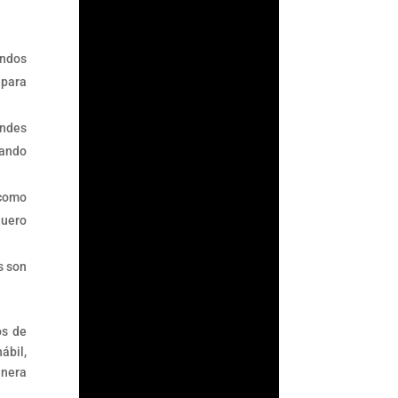
ArmorAML®
ondos
 para
¿Qué es ACAMS?
ACAMS (Association of
andes
Certified Anti-Money
uando
Laundering
Specialists) es la
 como
mayor organización
quero
internacional
dedicada a mejorar
el...
s son
os de
ábil,
anera