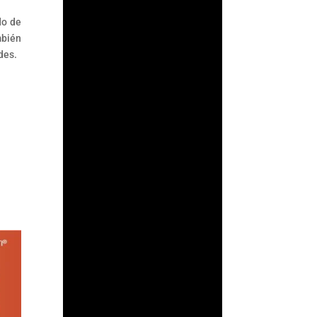
do de
mbién
des.
ArmorAML®
¿Qué son las Reglas
de Carácter General
para Actividades
Vulnerables? Las
Reglas de Carácter
General son las