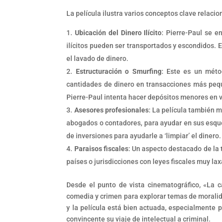
La película ilustra varios conceptos clave relaci
Ubicación del Dinero Ilícito
: Pierre-Paul se e
ilícitos pueden ser transportados y escondidos. El 
el lavado de dinero.
Estructuración o Smurfing
: Este es un méto
cantidades de dinero en transacciones más peque
Pierre-Paul intenta hacer depósitos menores en v
Asesores profesionales
: La película también 
abogados o contadores, para ayudar en sus esque
de inversiones para ayudarle a ‘limpiar’ el dinero.
Paraisos fiscales
: Un aspecto destacado de la t
países o jurisdicciones con leyes fiscales muy l
Desde el punto de vista cinematográfico, «La 
comedia y crimen para explorar temas de moralida
y la película está bien actuada, especialmente 
convincente su viaje de intelectual a criminal.