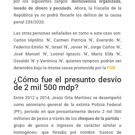
por los siguientes cargos:
delincuencia organizada,
lavado de dinero y peculado.
Ahora, la Fiscalía de la
República ya no podrá fincarle los delitos de la causa
penal 239/2020.
Las otras personas señaladas en torno a este caso son:
Carlos Hipólito ‘N’, Carmen Patricia ‘N’, Everardo ‘N’,
Federico Emilio ‘N’, Israel ‘N’, Javier ‘N’, Jorge Carlos ‘N’,
José Manuel ‘N’, Leonel Ignacio ‘N’, María Eldy ‘N’,
Osvaldo ‘N’ y Verónica ‘N’, quienes tampoco podrán ser
detenidos bajo la misma causa promovida por la
FGR.
¿Cómo fue el presunto desvío
de 2 mil 500 mdp?
Entre 2012 y 2014, Jesús Orta Martínez se desempeñó
como secretario general de la extinta Policía Federal
(PF), periodo en que presuntamente desvío 2 mil 500
millones de pesos a través de los
cheques de la partida
-
grupo de gastos e ingresos de carácter similar u
homogéneo- que llevaba por nombre ‘Gastos de