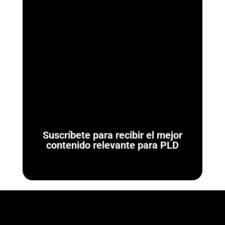
ArmorAML®
Ya se Publicaron las Reglas de Carácter General para
Actividades Vulnerables (LFPIORPI) Última actualización: 7 de
agosto de 2026. El 7 de agosto de...
Suscríbete para recibir el mejor
contenido relevante para PLD