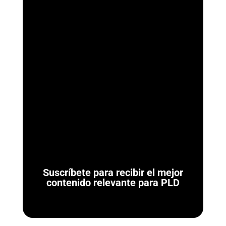
ArmorAML®
¿Qué son las Reglas de Carácter General para Actividades
Vulnerables? Las Reglas de Carácter General son las
normativas administrativas de carácter...
Suscríbete para recibir el mejor
contenido relevante para PLD