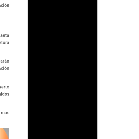
ación
Santa
rtura
marán
ación
uerto
nidos
Fernando
Gutiérrez
armas
Durante años, la
Comisión Nacional
Bancaria y de Valores
(CNBV) basó parte de