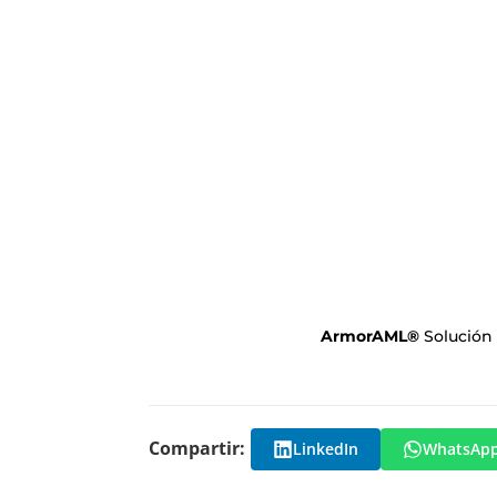
ArmorAML
®
Solución
Compartir:
LinkedIn
WhatsAp