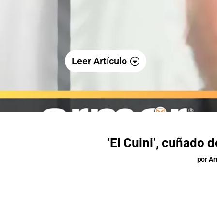
Leer Artículo
‘El Cuini’, cuñado d
por
A