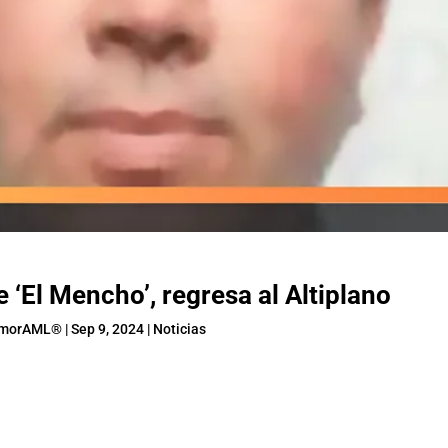
e ‘El Mencho’, regresa al Altiplano
rmorAML®
|
Sep 9, 2024
|
Noticias