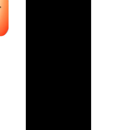
su supervisión
antilavado en un acto
de confianza: asumir
que los...