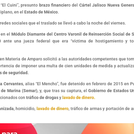
“El Cuini”, presunto
brazo financier
o del
Cártel Jalisco Nueva Gener
iplano, en el
Estado de México
.
 redes sociales que el traslado se llevó a cabo la noche del viernes.
 en el
Módulo Diamante del Centro Varonil de Reinserción Social de 
 ante una jueza federal que era “víctima de hostigamiento y to
 en Materia de Amparo solicitó a las autoridades competentes que to
vertencia de imponer una multa de cien unidades de medida y actualiz
 de seguridad.
a Cervantes
, alias “El Mencho”, fue detenido en febrero de 2015 en P
a de Marina (Semar)
, y, que tras su captura, el
Gobierno de Estados U
lacionados con
tráfico de drogas
y
lavado de dinero.
anizada
, homicidio,
lavado de dinero
, tráfico de armas y portación de 