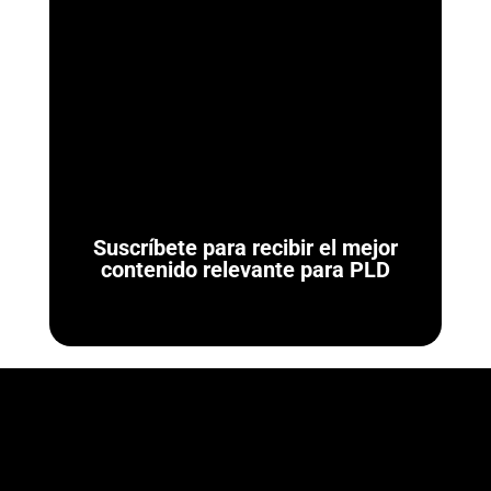
ArmorAML®
¿Qué son las Reglas de Carácter General para Actividades
Vulnerables? Las Reglas de Carácter General son las
normativas administrativas de carácter...
Suscríbete para recibir el mejor
contenido relevante para PLD