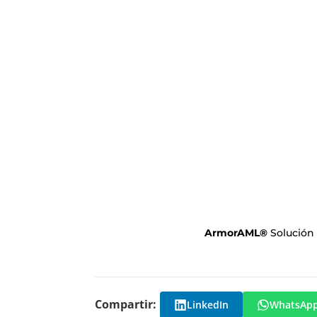
ArmorAML
®
Solución
Compartir:
LinkedIn
WhatsAp