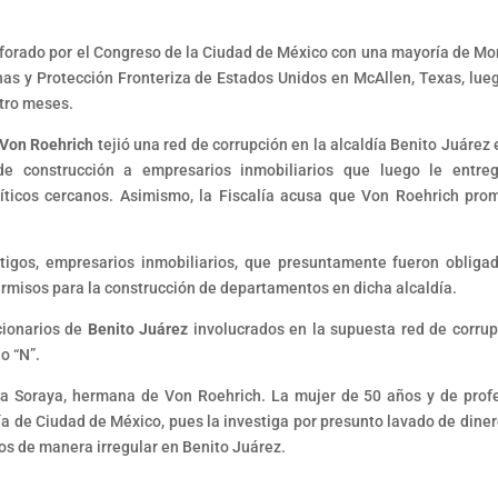
aforado por el Congreso de la Ciudad de México con una mayoría de Mo
nas y Protección Fronteriza de Estados Unidos en McAllen, Texas, lue
atro meses.
 Von Roehrich
tejió una red de corrupción en la alcaldía Benito Juárez 
e construcción a empresarios inmobiliarios que luego le entre
líticos cercanos. Asimismo, la Fiscalía acusa que Von Roehrich pro
stigos, empresarios inmobiliarios, que presuntamente fueron obliga
permisos para la construcción de departamentos en dicha alcaldía.
cionarios de
Benito Juárez
involucrados en la supuesta red de corrup
io “N”.
fía Soraya, hermana de Von Roehrich. La mujer de 50 años y de prof
lía de Ciudad de México, pues la investiga por presunto lavado de diner
dos de manera irregular en Benito Juárez.