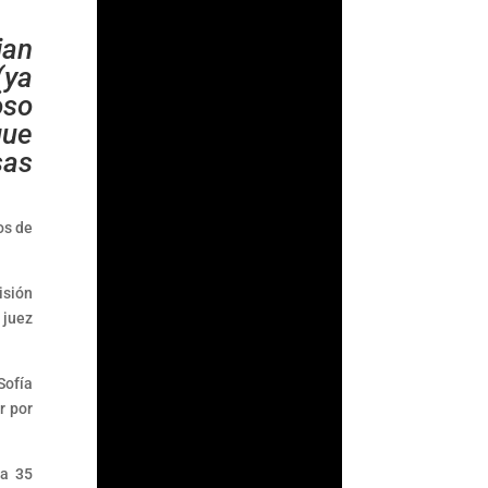
ian
(ya
oso
que
sas
tos de
isión
l juez
Fernando
Gutiérrez
Sofía
Durante años, la
r por
Comisión Nacional
Bancaria y de Valores
ta 35
(CNBV) basó parte de