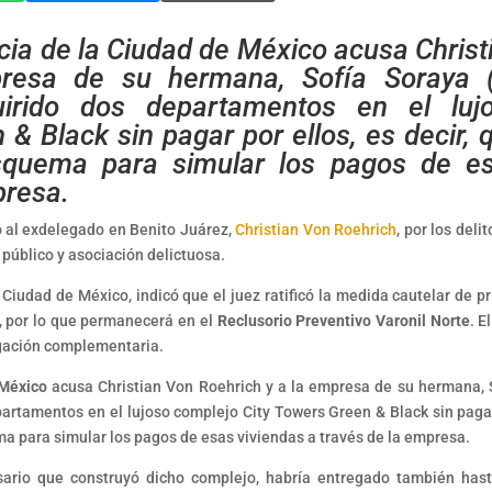
icia de la Ciudad de México acusa Christ
resa de su hermana, Sofía Soraya 
uirido dos departamentos en el luj
& Black sin pagar por ellos, es decir, 
squema para simular los pagos de e
presa.
 al exdelegado en Benito Juárez,
Christian Von Roehrich
, por los deli
 público y asociación delictuosa.
iudad de México, indicó que el juez ratificó la medida cautelar de pr
, por lo que permanecerá en el
Reclusorio Preventivo Varonil Norte
. E
tigación complementaria.
 México
acusa Christian Von Roehrich y a la empresa de su hermana, 
partamentos en el lujoso complejo City Towers Green & Black sin paga
ma para simular los pagos de esas viviendas a través de la empresa.
esario que construyó dicho complejo, habría entregado también has