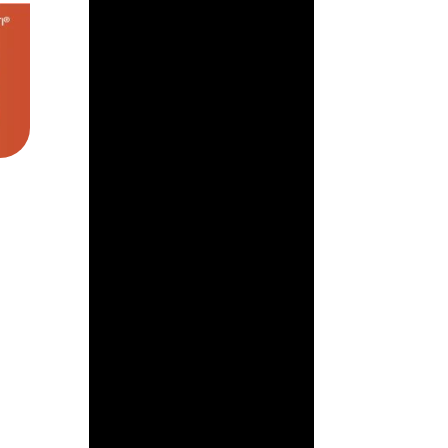
ArmorAML®
¿Qué es ACAMS?
ACAMS (Association of
Certified Anti-Money
Laundering
Specialists) es la
mayor organización
internacional
dedicada a mejorar
el...