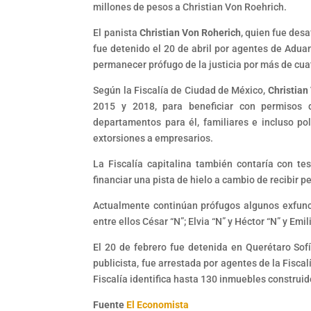
millones de pesos a Christian Von Roehrich.
El panista
Christian Von Roherich
, quien fue des
fue detenido el 20 de abril por agentes de Adua
permanecer prófugo de la justicia por más de cu
Según la Fiscalía de Ciudad de México,
Christian
2015 y 2018, para beneficiar con permisos d
departamentos para él, familiares e incluso po
extorsiones a empresarios.
La Fiscalía capitalina también contaría con te
financiar una pista de hielo a cambio de recibir 
Actualmente continúan prófugos algunos exfun
entre ellos César “N”; Elvia “N” y Héctor “N” y Emil
El 20 de febrero fue detenida en Querétaro So
publicista, fue arrestada por agentes de la Fisca
Fiscalía identifica hasta 130 inmuebles construi
Fuente
El Economista