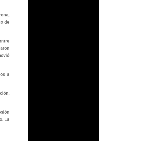
su supervisión
antilavado en un acto
rena,
de confianza: asumir
go de
que los...
entre
garon
movió
dos a
ción,
esión
o. La