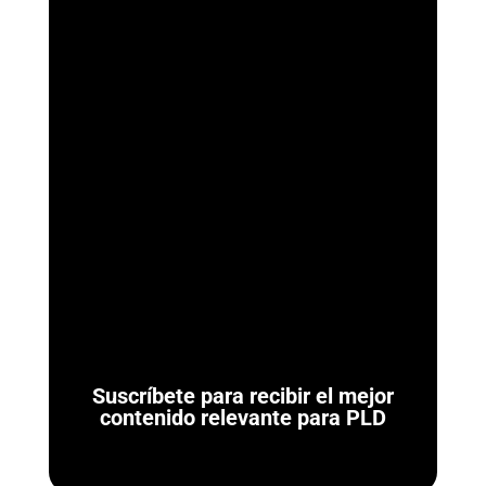
ArmorAML®
Ya se Publicaron las Reglas de Carácter General para
Actividades Vulnerables (LFPIORPI) Última actualización: 7 de
agosto de 2026. El 7 de agosto de...
Suscríbete para recibir el mejor
contenido relevante para PLD