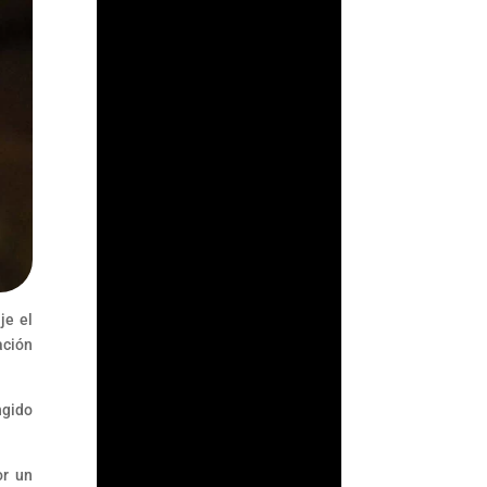
su supervisión
antilavado en un acto
de confianza: asumir
que los...
je el
ación
ngido
or un