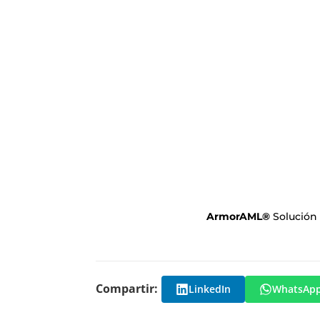
ArmorAML
®
Solución
Compartir:
LinkedIn
WhatsAp