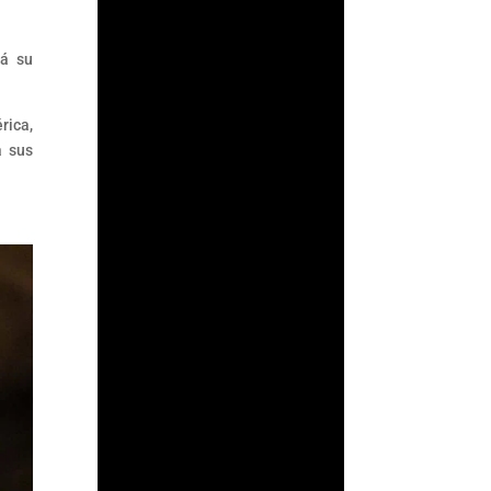
rá su
rica,
a sus
Fernando
Gutiérrez
Durante años, la
Comisión Nacional
Bancaria y de Valores
(CNBV) basó parte de