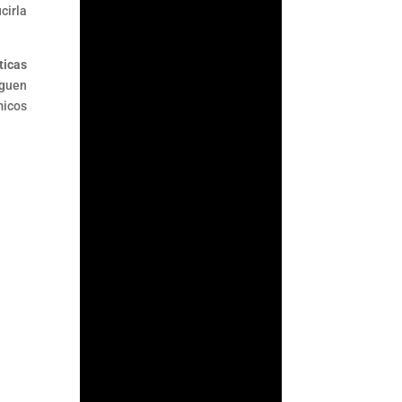
cirla
ArmorAML®
ticas
iguen
¿Qué es ACAMS?
micos
ACAMS (Association of
Certified Anti-Money
Laundering
Specialists) es la
mayor organización
internacional
dedicada a mejorar
el...