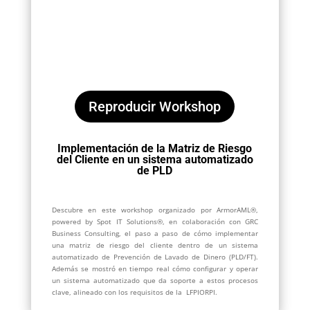
Reproducir Workshop
Implementación de la Matriz de Riesgo
del Cliente en un sistema automatizado
de PLD
Descubre en este workshop organizado por ArmorAML®,
powered by Spot IT Solutions®, en colaboración con GRC
Business Consulting, el paso a paso de cómo implementar
una matriz de riesgo del cliente dentro de un sistema
automatizado de Prevención de Lavado de Dinero (PLD/FT).
Además se mostró en tiempo real cómo configurar y operar
un sistema automatizado que da soporte a estos procesos
clave, alineado con los requisitos de la LFPIORPI.