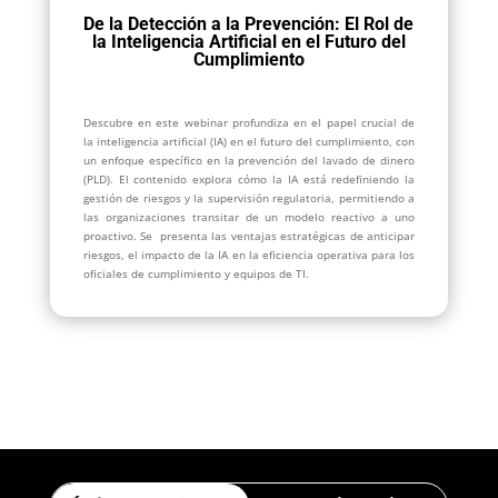
De la Detección a la Prevención: El Rol de
la Inteligencia Artificial en el Futuro del
Cumplimiento
Descubre en este webinar profundiza en el papel crucial de
la inteligencia artificial (IA) en el futuro del cumplimiento, con
un enfoque específico en la prevención del lavado de dinero
(PLD). El contenido explora cómo la IA está redefiniendo la
gestión de riesgos y la supervisión regulatoria, permitiendo a
las organizaciones transitar de un modelo reactivo a uno
proactivo. Se presenta las ventajas estratégicas de anticipar
riesgos, el impacto de la IA en la eficiencia operativa para los
oficiales de cumplimiento y equipos de TI.