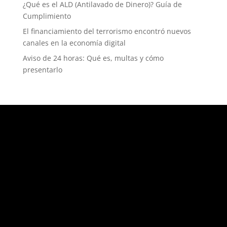
¿Qué es el ALD (Antilavado de Dinero)? Guía de
Cumplimiento
El financiamiento del terrorismo encontró nuevos
canales en la economía digital
Aviso de 24 horas: Qué es, multas y cómo
presentarlo