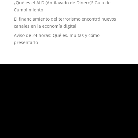
¿Qué es el ALD (Antilavado de Dinero)? Guía de
Cumplimiento
El financiamiento del terrorismo encontró nuevos
canales en la economía digital
Aviso de 24 horas: Qué es, multas y cómo
presentarlo