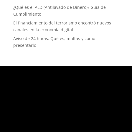
¿Qué es el ALD (Antilavado de Dinero)? Guía de
Cumplimiento
El financiamiento del terrorismo encontró nuevos
canales en la economía digital
Aviso de 24 horas: Qué es, multas y cómo
presentarlo