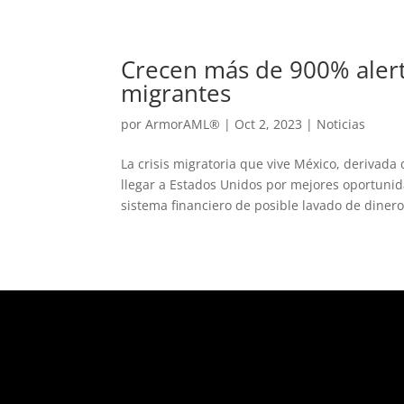
Crecen más de 900% alert
migrantes
por
ArmorAML®
|
Oct 2, 2023
|
Noticias
La crisis migratoria que vive México, derivad
llegar a Estados Unidos por mejores oportuni
sistema financiero de posible lavado de dinero.