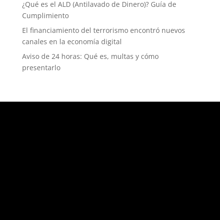
¿Qué es el ALD (Antilavado de Dinero)? Guía de
Cumplimiento
El financiamiento del terrorismo encontró nuevos
canales en la economía digital
Aviso de 24 horas: Qué es, multas y cómo
presentarlo