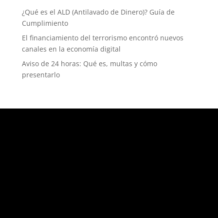
¿Qué es el ALD (Antilavado de Dinero)? Guía de
Cumplimiento
El financiamiento del terrorismo encontró nuevos
canales en la economía digital
Aviso de 24 horas: Qué es, multas y cómo
presentarlo