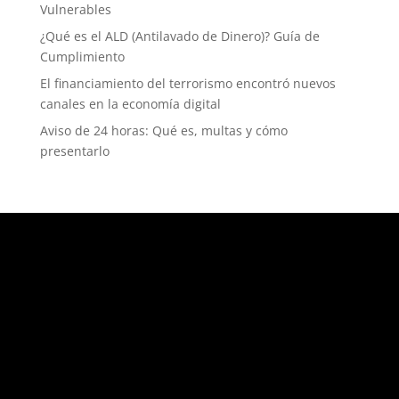
Vulnerables
¿Qué es el ALD (Antilavado de Dinero)? Guía de
Cumplimiento
El financiamiento del terrorismo encontró nuevos
canales en la economía digital
Aviso de 24 horas: Qué es, multas y cómo
presentarlo