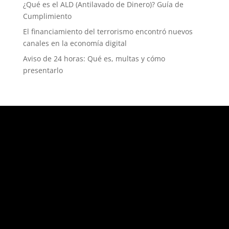
¿Qué es el ALD (Antilavado de Dinero)? Guía de
Cumplimiento
El financiamiento del terrorismo encontró nuevos
canales en la economía digital
Aviso de 24 horas: Qué es, multas y cómo
presentarlo