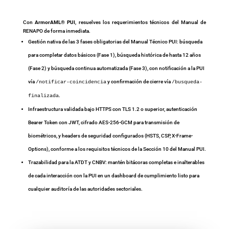
Con
ArmorAML
®
PUI
, resuelves los requerimientos técnicos del Manual de
RENAPO de forma inmediata.
Gestión nativa de las 3 fases obligatorias del Manual Técnico PUI: búsqueda
para completar datos básicos (Fase 1), búsqueda histórica de hasta 12 años
(Fase 2) y búsqueda continua automatizada (Fase 3), con notificación a la PUI
vía
y confirmación de cierre vía
/notificar-coincidencia
/busqueda-
.
finalizada
Infraestructura validada bajo HTTPS con TLS 1.2 o superior, autenticación
Bearer Token con JWT, cifrado AES-256-GCM para transmisión de
biométricos, y headers de seguridad configurados (HSTS, CSP, X-Frame-
Options), conforme a los requisitos técnicos de la Sección 10 del Manual PUI.
Trazabilidad para la ATDT y CNBV: mantén bitácoras completas e inalterables
de cada interacción con la PUI en un dashboard de cumplimiento listo para
cualquier auditoría de las autoridades sectoriales.